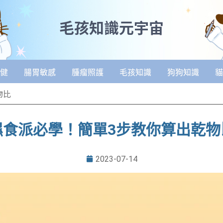
毛孩知識元宇宙
健
腸胃敏感
腫瘤照護
毛孩知識
狗狗知識
貓
物比
濕食派必學！簡單3步教你算出乾物
2023-07-14