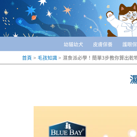
跳
至
主
要
幼貓幼犬
皮膚保養
護眼保
內
首頁
毛孩知識
濕食派必學！簡單3步教你算出乾
容