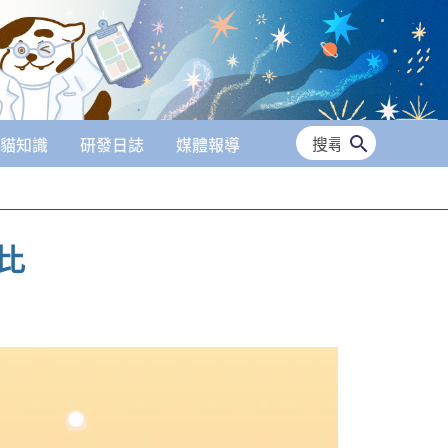
搜
貓知識
研發日誌
媒體報導
尋：
比