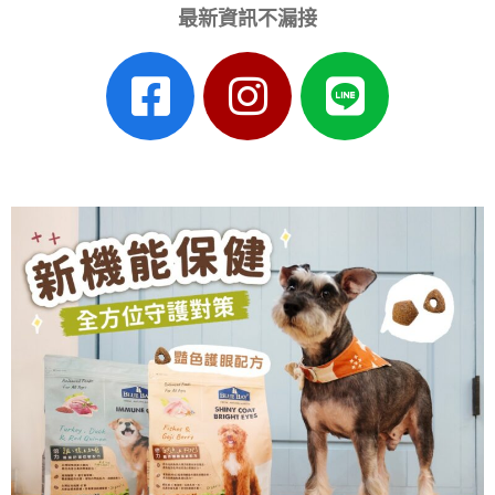
最新資訊不漏接
F
I
L
a
n
i
c
s
n
e
t
e
b
a
o
g
o
r
k
a
-
m
s