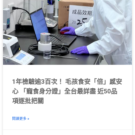
1年檢驗逾3百次！ 毛孩食安「倍」感安
心 「寵食身分證」全台最詳盡 近50品
項逐批把關
閱讀更多 »