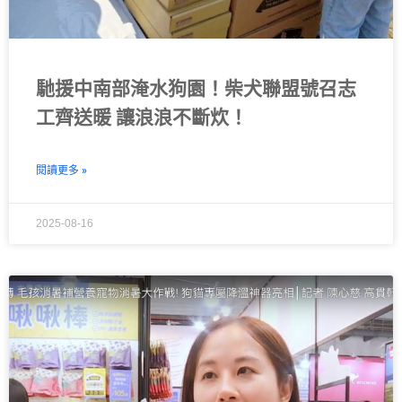
馳援中南部淹水狗園！柴犬聯盟號召志
工齊送暖 讓浪浪不斷炊！
閱讀更多 »
2025-08-16