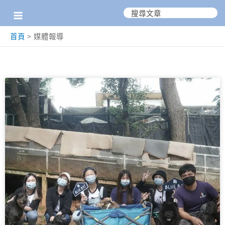
跳
搜
尋：
至
首頁
媒體報導
主
要
內
頁
頁
頁
容
面
面
面