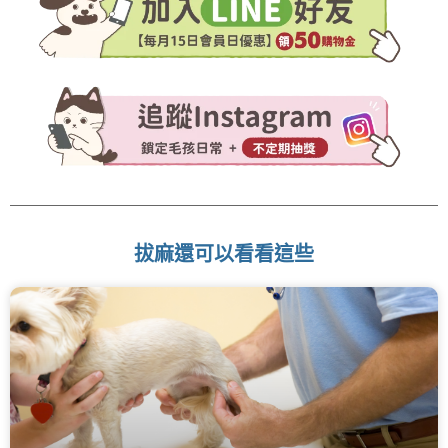
拔麻還可以看看這些
頁
頁
頁
頁
頁
面
面
面
面
面