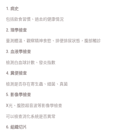
1. 病史
包括飲食習慣、過去的健康情況
2. 理學檢查
量測體溫、觀察精神食慾、排便排尿狀態，腹部觸診
3. 血液學檢查
檢測白血球計數、發炎指數
4. 糞便檢查
檢測是否存在寄生蟲、細菌、真菌
5. 影像學檢查
X光、腹腔超音波等影像學檢查
可以檢查消化系統是否異常
6. 組織切片