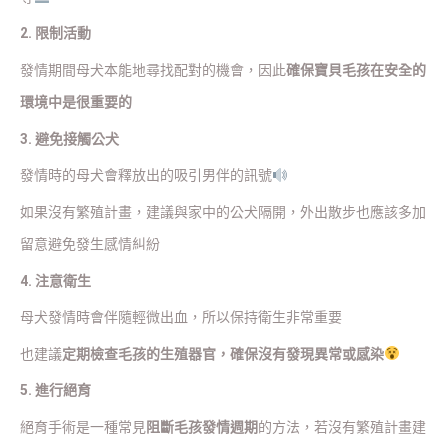
2. 限制活動
發情期間母犬本能地尋找配對的機會，因此
確保寶貝毛孩在安全的
環境中是很重要的
3. 避免接觸公犬
發情時的母犬會釋放出的吸引男伴的訊號
如果沒有繁殖計畫，建議與家中的公犬隔開，外出散步也應該多加
留意避免發生感情糾紛
4. 注意衛生
母犬發情時會伴隨輕微出血，所以保持衛生非常重要
也建議
定期檢查毛孩的生殖器官，確保沒有發現異常或感染
5. 進行絕育
絕育手術是一種常見
阻斷毛孩發情週期
的方法，若沒有繁殖計畫建