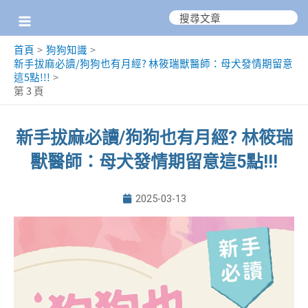
跳
搜
尋：
至
首頁
狗狗知識
主
新手拔麻必讀/狗狗也有月經? 林筱瑞獸醫師：母犬發情期留意
要
這5點!!!
第 3 頁
內
容
新手拔麻必讀/狗狗也有月經? 林筱瑞
獸醫師：母犬發情期留意這5點!!!
2025-03-13