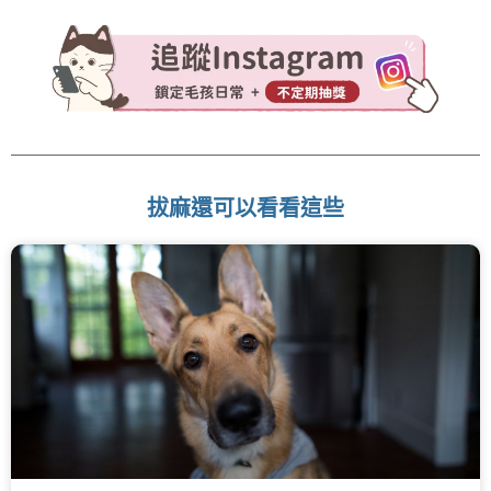
拔麻還可以看看這些
頁
頁
頁
頁
頁
面
面
面
面
面