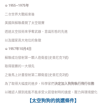
➭ 1955~1975年
二次世界大戰結束後
美國與蘇聯產開了太空競賽
透過太空技術來爭奪武器、意識形態的先進
以及國家高大地位的象徵
➭ 1957年10月4日
蘇聯成功發射第一顆人造衛星(史普尼克1號)
取得競賽的一大領先
之後馬上計畫發射第二顆衛星(史普尼克2號)
為了取得大幅度的進步，科學家們
決定加入狗狗執行飛行任務
以確認人類到底能不能承受火箭發射時的速度、壓力與環境變化
【太空狗狗的挑選條件】