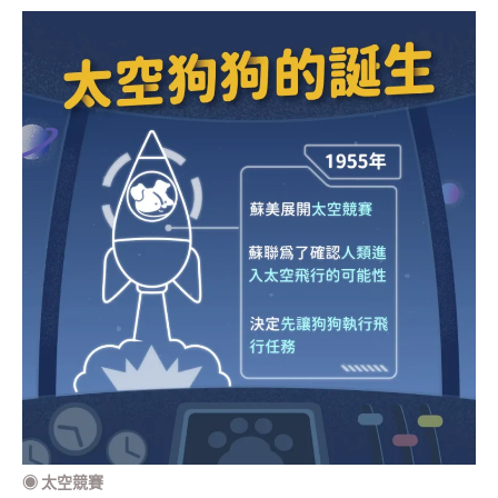
◉
太空競賽