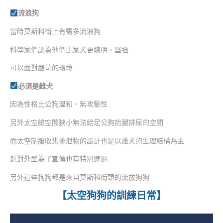
流浪狗
當時莫斯科街上有需多流浪狗
科學家們認為他們比家犬更聰明、堅強
可以面對嚴苛的環境
必須是雌犬
因為性格比公狗溫和、無攻擊性
另外太空艙空間狹小無法給足公狗抬腿排尿的空間
而太空制服收集排泄物的設計也是以雌犬的生理結構為主
針對外型為了宣傳也有特別選過
另外這些狗狗都是來自莫斯科街頭的流放狗狗
【太空狗狗的訓練日常】