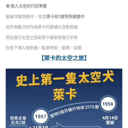
◉
進入太空的行前準備
最後10隻狗狗中，包含
萊卡有3隻狗狗被選中
另外兩隻分別作為萊卡的替補以及對照組
而在進行太空之旅前萊卡被安排進行手術
在皮下埋入發射器，監測呼吸、脈搏、血壓
【萊卡的太空之旅】