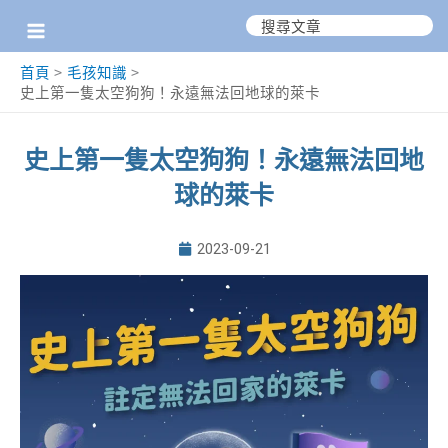
跳
搜
尋：
至
首頁
毛孩知識
主
史上第一隻太空狗狗！永遠無法回地球的萊卡
要
內
史上第一隻太空狗狗！永遠無法回地
容
球的萊卡
2023-09-21