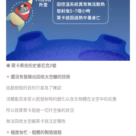
◉
萊卡乘坐的史普尼克2號
✧ 還沒有發展出回收太空艙的技術
這趟旅程的目的只是為了確認
活體能否承受火箭發射時的變化以及生物體在太空中的反應
所以就算萊卡挺過一切升空後的狀況
無法回收太空艙萊卡就注定犧牲
✧ 極度匆忙、粗糙的製造過程