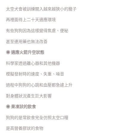
太空犬會被訓練關入越來越狹小的籠子
再裡面待上二十天適應環境
有些狗狗因為這樣變得焦慮、便秘
甚至連用藥也無法改善
◉
適應火箭升空狀態
科學家透過離心器和其他機器
模擬發射時的速度、失重、噪音
過程中狗狗的心跳和血壓都急遽上升
對身體狀況產生巨大影響
◉
果凍狀的飲食
狗狗的是常飲食完全仿照太空口糧
是高營養膠狀的食物