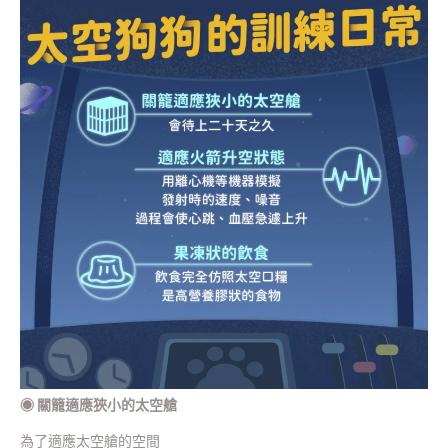
◉
關籠適應狹小的太空艙
為了適應太空艙的空間