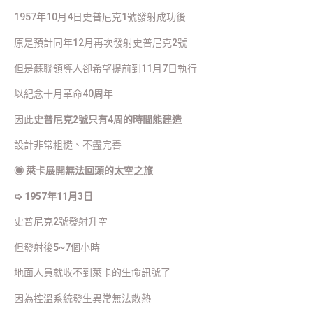
1957年10月4日史普尼克1號發射成功後
原是預計同年12月再次發射史普尼克2號
但是蘇聯領導人卻希望提前到11月7日執行
以紀念十月革命40周年
因此
史普尼克2號只有4周的時間能建造
設計非常粗糙、不盡完善
◉
萊卡展開無法回頭的太空之旅
➭ 1957年11月3日
史普尼克2號發射升空
但發射後5~7個小時
地面人員就收不到萊卡的生命訊號了
因為控溫系統發生異常無法散熱