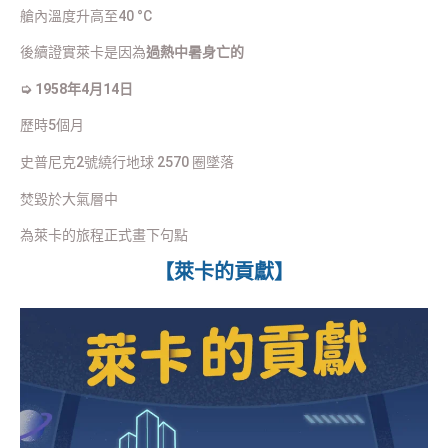
艙內溫度升高至40 °C
後續證實萊卡是因為
過熱中暑身亡的
➭ 1958年4月14日
歷時5個月
史普尼克2號繞行地球 2570 圈墜落
焚毀於大氣層中
為萊卡的旅程正式畫下句點
【萊卡的貢獻】