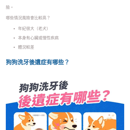
險。
哪些情況風險會比較高？
年紀很大（老犬）
本身有心臟或慢性疾病
體況較差
狗狗洗牙後遺症有哪些？