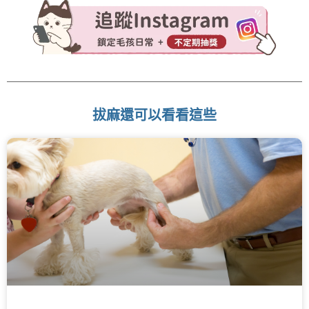
拔麻還可以看看這些
頁
頁
頁
頁
頁
面
面
面
面
面