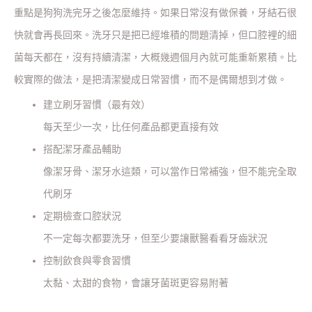
重點是狗狗洗完牙之後怎麼維持。如果日常沒有做保養，牙結石很
快就會再長回來。洗牙只是把已經堆積的問題清掉，但口腔裡的細
菌每天都在，沒有持續清潔，大概幾週
個月
內就可能重新累積。比
較實際的做法，是把清潔變成日常習慣，而不是偶爾想到才做。
建立刷牙習慣（最有效）
每天至少一次，比任何產品都更直接有效
搭配潔牙產品輔助
像潔牙骨、潔牙水這類，可以當作日常補強，但不能完全取
代刷牙
定期檢查口腔狀況
不一定每次都要洗牙，但至少要讓獸醫看看牙齒狀況
控制飲食與零食習慣
太黏、太甜的食物，會讓牙菌斑更容易附著