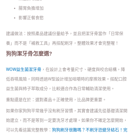
腸胃負擔增加
影響正餐食慾
建議做法：按照產品建議份量給予，並且把潔牙骨當作「日常保
養」而不是「補救工具」再搭配刷牙，整體效果才會完整喔！
狗狗潔牙骨怎麼選?
WOW益生菌潔牙骨
，在設計上會考量尺寸、硬度與咬合結構，降
低吞嚥風險，同時透過W型設計增加咀嚼時的摩擦效果。搭配口腔
益生菌與柿子萃取成分，比較適合作為日常輔助清潔使用。
重點還是在於：選對產品＋正確使用，比品牌更重要。
如果你家狗狗平常幾乎沒有刷牙習慣，其實會建議先從基礎清潔開
始建立，而不是等到一定要洗牙才處理。如果你不確定怎麼開始，
可以先看這篇完整教學：
狗狗刷牙很難嗎？不刷牙恐變牙結石！完