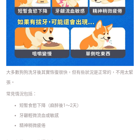
大多數狗狗洗牙後其實恢復很快，但有些狀況是正常的，不用太緊
張。
常見情況包括：
短暫食慾下降（麻醉後1～2天）
牙齦輕微流血或敏感
精神稍微疲倦