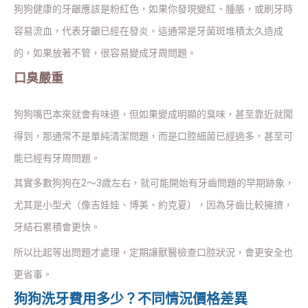
狗狗健康的牙齦應該是粉紅色，如果你發現變紅、腫脹，或刷牙時
容易流血，代表牙齦已經在發炎。這通常是牙菌斑堆積太久造成
的，如果放著不管，很容易變成牙周問題。
口臭嚴重
狗狗嘴巴本來就會有味道，但如果變成明顯的臭味，甚至靠近就聞
得到，那通常不是單純清潔問題，而是口腔細菌已經過多，甚至可
能已經有牙周問題。
其實多數狗狗在2～3歲左右，就可能開始有牙齒問題的早期跡象，
尤其是小型犬（像吉娃娃、博美、約克夏），因為牙齒比較擁擠，
牙結石累積會更快。
所以比起等出問題才處理，定期讓獸醫檢查口腔狀況，會更安全也
更省事。
狗狗洗牙費用多少？不同情況價格差異