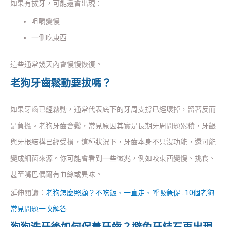
如果有拔牙，可能還會出現：
咀嚼變慢
一側吃東西
這些通常幾天內會慢慢恢復。
老狗牙齒鬆動要拔嗎？
如果牙齒已經鬆動，通常代表底下的牙周支撐已經壞掉，留著反而
是負擔。老狗牙齒會鬆，常見原因其實是長期牙周問題累積，牙齦
與牙根結構已經受損，這種狀況下，牙齒本身不只沒功能，還可能
變成細菌來源。你可能會看到一些徵兆，例如咬東西變慢、挑食、
甚至嘴巴偶爾有血絲或異味。
延伸閱讀：
老狗怎麼照顧？不吃飯、一直走、呼吸急促…10個老狗
常見問題一次解答