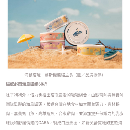
海島貓罐－幕斯機能貓主食（圖／品牌提供）
貓奴必囤海島罐組68折
除了狗狗外，倍力也推出貓咪最愛的罐罐組合，由獸醫師與營養師
團隊監製的海島罐頭，嚴選台灣在地食材如宜蘭鬼頭刀、雲林鴨
肉、嘉義虱目魚、高雄鱸魚、台東雞肉，並添加提升保護力的乳脂
球膜和舒緩情緒的GABA，製成口感綿密、如舒芙蕾質地的五款海