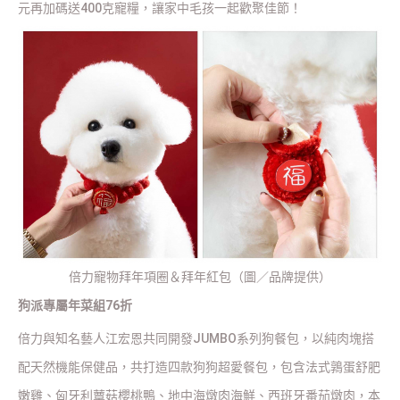
元再加碼送400克寵糧，讓家中毛孩一起歡聚佳節！
倍力寵物拜年項圈＆拜年紅包（圖／品牌提供）
狗派專屬年菜組76折
倍力與知名藝人江宏恩共同開發JUMBO系列狗餐包，以純肉塊搭
配天然機能保健品，共打造四款狗狗超愛餐包，包含法式鶉蛋舒肥
嫩雞、匈牙利蕈菇櫻桃鴨、地中海燉肉海鮮、西班牙番茄燉肉，本