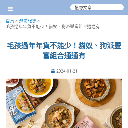
跳
搜
尋：
至
首頁
媒體報導
主
毛孩過年年貨不能少！貓奴、狗派豐富組合通通有
要
內
毛孩過年年貨不能少！貓奴、狗派豐
容
富組合通通有
2024-01-21