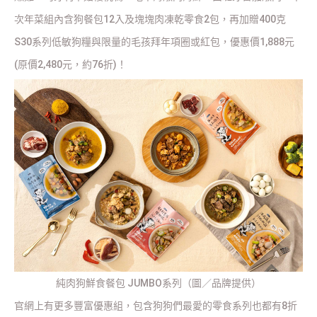
次年菜組內含狗餐包12入及塊塊肉凍乾零食2包，再加贈400克
S30系列低敏狗糧與限量的毛孩拜年項圈或紅包，優惠價1,888元
(原價2,480元，約76折)！
純肉狗鮮食餐包 JUMBO系列（圖／品牌提供）
官網上有更多豐富優惠組，包含狗狗們最愛的零食系列也都有8折