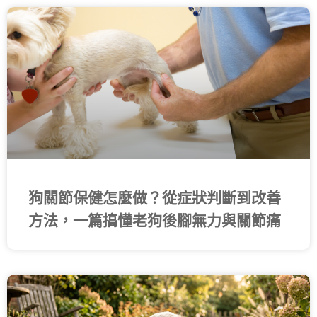
頁
頁
頁
頁
頁
面
面
面
面
面
狗關節保健怎麼做？從症狀判斷到改善
方法，一篇搞懂老狗後腳無力與關節痛