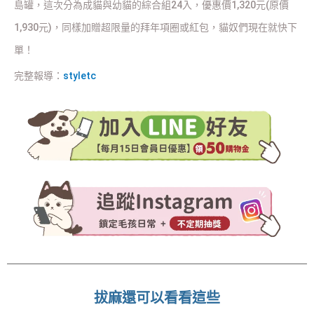
島罐，這次分為成貓與幼貓的綜合組24入，優惠價1,320元(原價
1,930元)，同樣加贈超限量的拜年項圈或紅包，貓奴們現在就快下
單！
完整報導：
styletc
拔麻還可以看看這些