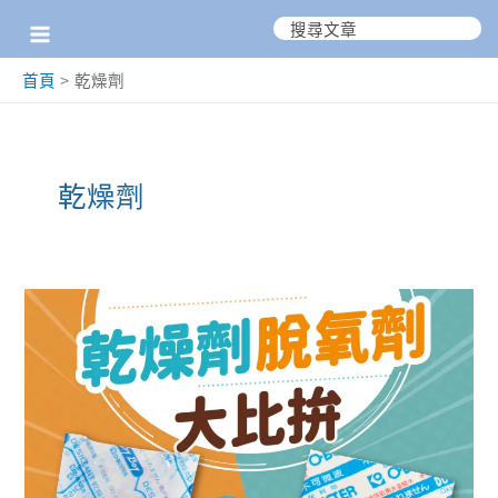
跳
搜
尋：
至
首頁
乾燥劑
主
要
內
乾燥劑
容