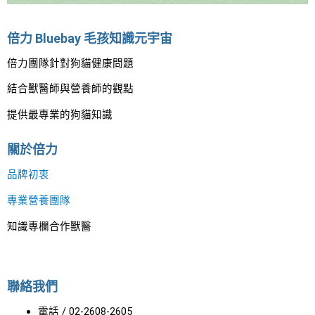
到
底
倍力 Bluebay 毛孩知識元宇宙
有
倍力團隊針對狗貓健康問題
沒
結合獸醫師與營養師的觀點
有
提供最專業的狗貓知識
受
潮！
關於倍力
品牌初衷
專業營養團隊
知識專欄合作獸醫
聯絡我們
電話 / 02-2608-2605