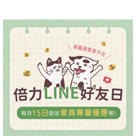
劑
與
脫
氧
劑
的
差
別，
1
招
辨
認
食
物