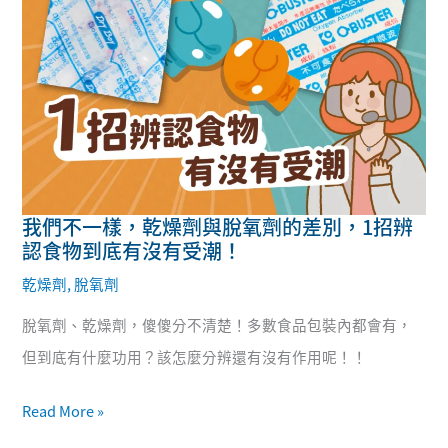
我們不一樣，乾燥劑與脫氧劑的差別，1招辨
我
認食物到底有沒有受潮！
們
乾燥劑
,
脫氧劑
不
脫氧劑、乾燥劑，傻傻分不清楚！多數食品包裝內都會有，
一
但到底有什麼功用？該怎麼分辨還有沒有作用呢！！
樣，
乾
Read More »
燥