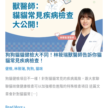
狗狗貓貓健檢大不同！林筱瑞獸醫師告訴你貓
狗
貓常見疾病檢查！
狗
健檢
,
林筱瑞
,
狗狗
,
貓咪
貓
狗貓健檢項目不一樣！針對貓貓常見的疾病風險，跟大家聊
貓
聊貓咪做健康檢查可以加強哪些進階的特殊檢查項目 這篇文
健
章會針對貓貓常 […]
檢
大
Read More »