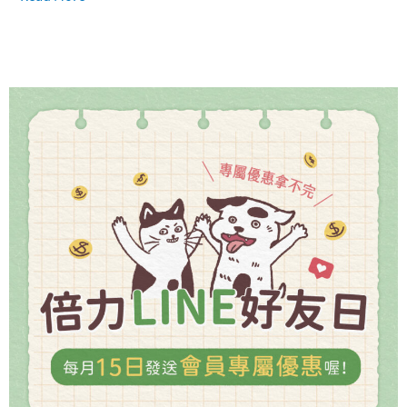
不
同！
林
筱
瑞
獸
醫
師
告
訴
你
貓
貓
常