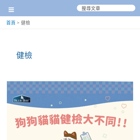
跳
搜
尋：
至
首頁
健檢
主
要
內
健檢
容