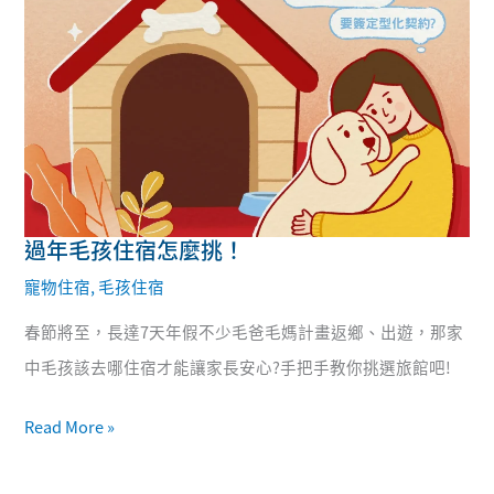
過年毛孩住宿怎麼挑！
過
寵物住宿
,
毛孩住宿
年
毛
春節將至，長達7天年假不少毛爸毛媽計畫返鄉、出遊，那家
孩
中毛孩該去哪住宿才能讓家長安心?手把手教你挑選旅館吧!
住
Read More »
宿
怎