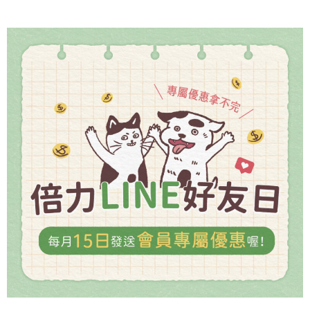
的
狗
狗
訓
練
黃
金
期！