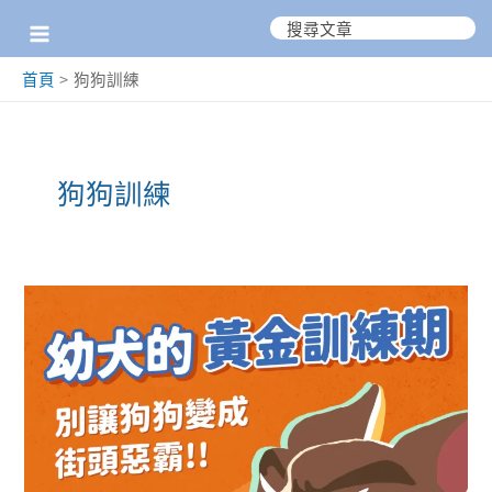
跳
搜
尋：
至
首頁
狗狗訓練
主
要
內
狗狗訓練
容