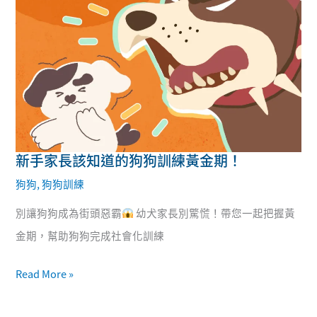
新手家長該知道的狗狗訓練黃金期！
新
狗狗
,
狗狗訓練
手
家
別讓狗狗成為街頭惡霸
幼犬家長別驚慌！帶您一起把握黃
長
金期，幫助狗狗完成社會化訓練
該
Read More »
知
道