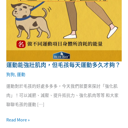
運動能強壯肌肉，但毛孩每天運動多久才夠？
運
狗狗
,
運動
動
能
運動對於毛孩的好處多多多，今天我們就要來探討「強化肌
強
肉」！可以減肥、減壓、提升抵抗力、強化肌肉等等 和大家
壯
聊聊毛孩的運動 […]
肌
Read More »
肉，