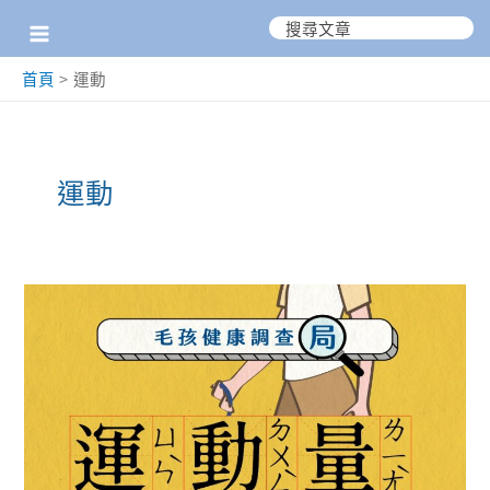
跳
搜
尋：
至
首頁
運動
主
要
內
運動
容