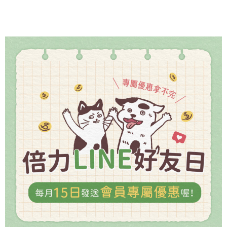
但
毛
孩
每
天
運
動
多
久
才
夠？