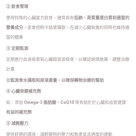
② 飲食管理
使用特殊的心臟處方飲食，通常具有
低鈉、高質量蛋白質和適當的
營養成分
，並會控制卡路里攝取，在減少心臟負擔的同時也維持適
當的體重
③ 定期監測
定期進行血液檢查和心臟超音波檢查，以確認病情進展、調整治療
計畫
並
監測食水攝取和尿液產量，以確保藥物治療的幫助
④ 心臟保健補充劑
如：添加
Omega-3 脂肪酸、CoQ10
等有助於於心臟和血管健康
有益的補充劑
⑤ 減輕壓力
提供舒適的環境，減輕寵物的壓力和焦慮並且適度的運動