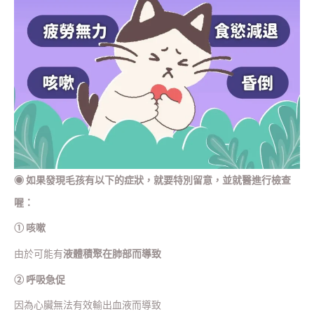
◉
如果發現毛孩有以下的症狀，就要特別留意，並就醫進行檢查
喔：
① 咳嗽
由於可能有
液體積聚在肺部而導致
② 呼吸急促
因為心臟無法有效輸出血液而導致