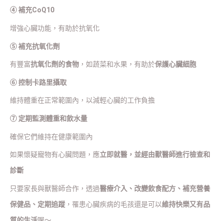
④ 補充CoQ10
增強心臟功能，有助於抗氧化
⑤ 補充抗氧化劑
有豐富
抗氧化劑的食物
，如蔬菜和水果，有助於
保護心臟細胞
⑥ 控制卡路里攝取
維持體重在正常範圍內，以減輕心臟的工作負擔
⑦ 定期監測體重和飲水量
確保它們維持在健康範圍內
如果懷疑寵物有心臟問題，應
立即就醫，並經由獸醫師進行檢查和
診斷
只要家長與獸醫師合作，透過
醫療介入、改變飲食配方、補充營養
保健品、定期追蹤
，罹患心臟疾病的毛孩還是可以
維持快樂又有品
質的生活
喔～