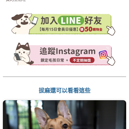
拔麻還可以看看這些
頁
頁
頁
頁
頁
面
面
面
面
面