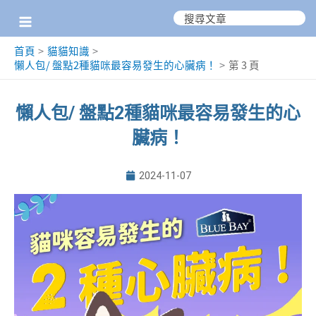
跳
搜
尋：
至
首頁
貓貓知識
主
懶人包/ 盤點2種貓咪最容易發生的心臟病！
第 3 頁
要
內
懶人包/ 盤點2種貓咪最容易發生的心
容
臟病！
2024-11-07