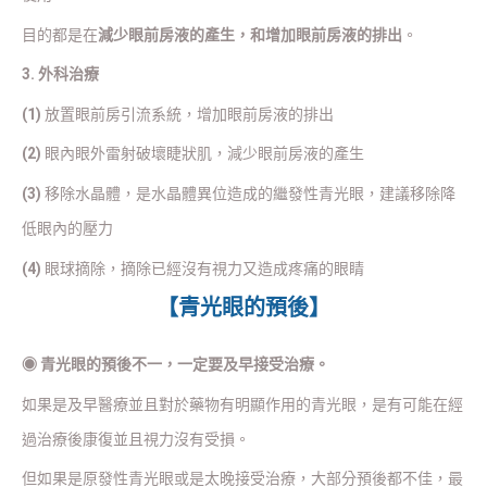
目的都是在
減少眼前房液的產生，和增加眼前房液的排出
。
3. 外科治療
(1)
放置眼前房引流系統，增加眼前房液的排出
(2)
眼內眼外雷射破壞睫狀肌，減少眼前房液的產生
(3)
移除水晶體，是水晶體異位造成的繼發性青光眼，建議移除降
低眼內的壓力
(4)
眼球摘除，摘除已經沒有視力又造成疼痛的眼睛
【青光眼的預後】
◉
青光眼的預後不一，一定要及早接受治療。
如果是及早醫療並且對於藥物有明顯作用的青光眼，是有可能在經
過治療後康復並且視力沒有受損。
但如果是原發性青光眼或是太晚接受治療，大部分預後都不佳，最