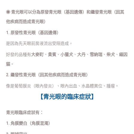
◉
青光眼可以分為原發青光眼（基因遺傳）和繼發青光眼（因其
他疾病而造成青光眼）
1. 原發性青光眼（基因遺傳）
是因為先天眼前房液流出受阻造成，
好發的品種有
大麥町
、
貴賓
、
小獵犬
、
大丹
、
雪納瑞
、
柴犬
、
緬因
貓
。
2. 繼發性青光眼（因其他疾病而造成青光眼）
像是葡萄膜炎（眼內發炎）、眼內出血、水晶體異位、腫瘤。
【青光眼的臨床症狀】
青光眼臨床症狀有：
1. 角膜變白（角膜混濁）