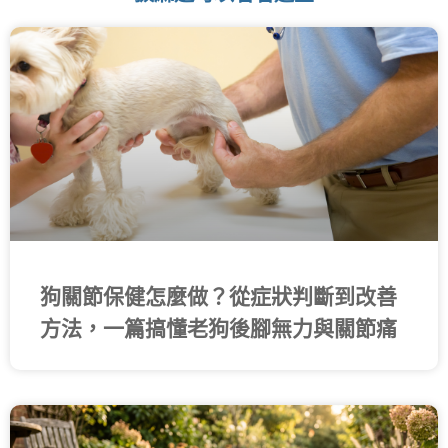
頁
頁
頁
頁
頁
面
面
面
面
面
狗關節保健怎麼做？從症狀判斷到改善
方法，一篇搞懂老狗後腳無力與關節痛