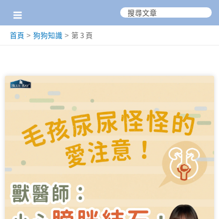
跳
搜
尋：
至
首頁
狗狗知識
第 3 頁
主
要
內
頁
頁
頁
頁
容
面
面
面
面