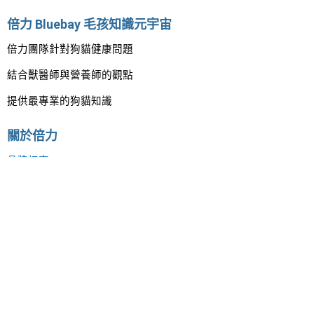
倍力 Bluebay 毛孩知識元宇宙
倍力團隊針對狗貓健康問題
結合獸醫師與營養師的觀點
提供最專業的狗貓知識
關於倍力
品牌初衷
專業營養團隊
知識專欄合作獸醫
聯絡我們
電話 / 02-2608-2605