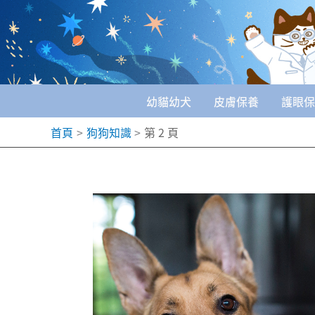
跳
至
主
要
幼貓幼犬
皮膚保養
護眼保
內
首頁
狗狗知識
第 2 頁
容