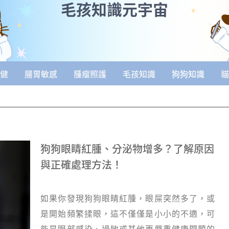
毛孩知識元宇宙
健
腸胃敏感
腫瘤照護
毛孩知識
狗狗知識
貓
頁面
頁面
頁面
頁面
頁面
狗狗眼睛紅腫、分泌物增多？了解原因
與正確處理方法！
如果你發現狗狗眼睛紅腫，眼屎突然多了，或
是開始頻繁揉眼，這不僅僅是小小的不適，可
能是眼部感染、過敏或其他更嚴重健康問題的