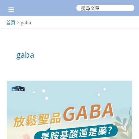
跳
搜
尋：
至
首頁
gaba
主
要
內
gaba
容