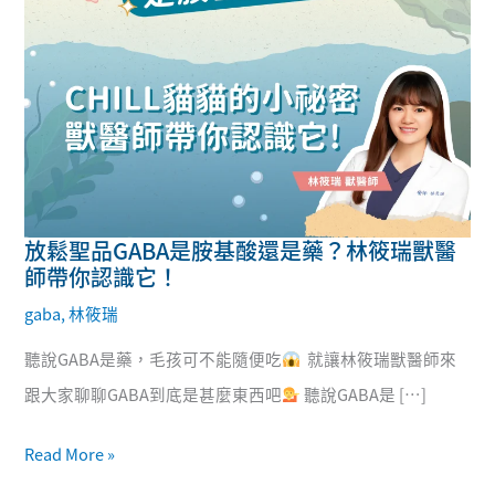
放鬆聖品GABA是胺基酸還是藥？林筱瑞獸醫
放
師帶你認識它！
鬆
gaba
,
林筱瑞
聖
聽說GABA是藥，毛孩可不能隨便吃
就讓林筱瑞獸醫師來
品
跟大家聊聊GABA到底是甚麼東西吧
聽說GABA是 […]
GABA
是
Read More »
胺