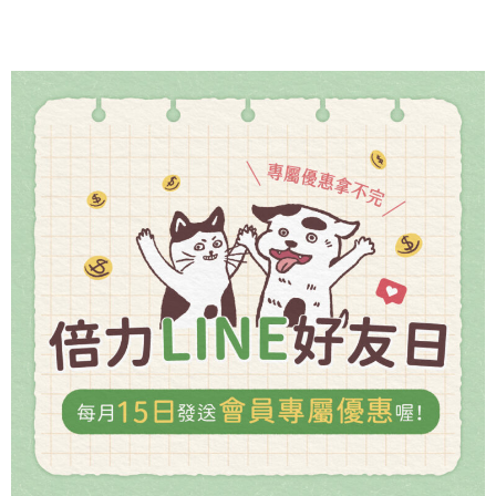
基
酸
還
是
藥？
林
筱
瑞
獸
醫
師
帶
你
認